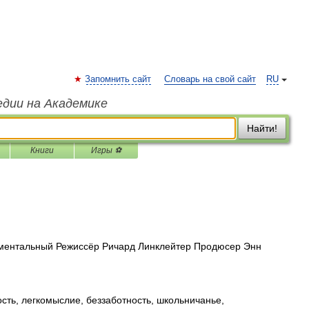
Запомнить сайт
Словарь на свой сайт
RU
едии на Академике
Найти!
Книги
Игры ⚽
ентальный Режиссёр Ричард Линклейтер Продюсер Энн
сть, легкомыслие, беззаботность, школьничанье,