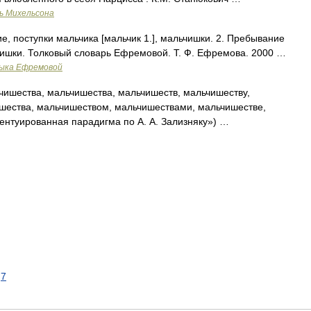
ь Михельсона
ие, поступки мальчика [мальчик 1.], мальчишки. 2. Пребывание
ьчишки. Толковый словарь Ефремовой. Т. Ф. Ефремова. 2000 …
зыка Ефремовой
ишества, мальчишества, мальчишеств, мальчишеству,
шества, мальчишеством, мальчишествами, мальчишестве,
ентуированная парадигма по А. А. Зализняку») …
7