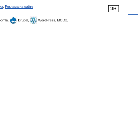
ка
,
Реклама на сайте
18+
omla,
Drupal,
WordPress, MODx.