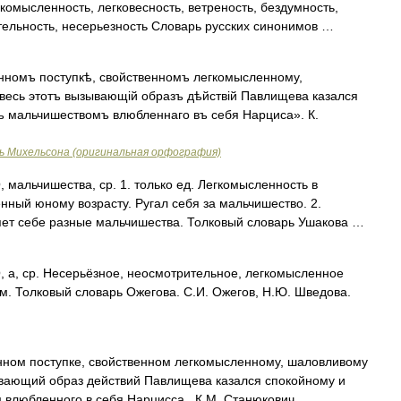
комысленность, легковесность, ветреность, бездумность,
тельность, несерьезность Словарь русских синонимов …
нномъ поступкѣ, свойственномъ легкомысленному,
весь этотъ вызывающій образъ дѣйствій Павлищева казался
ъ мальчишествомъ влюбленнаго въ себя Нарциса». К.
ь Михельсона (оригинальная орфография)
льчишества, ср. 1. только ед. Легкомысленность в
нный юному возрасту. Ругал себя за мальчишество. 2.
ляет себе разные мальчишества. Толковый словарь Ушакова …
 ср. Несерьёзное, неосмотрительное, легкомысленное
. Толковый словарь Ожегова. С.И. Ожегов, Н.Ю. Шведова.
нном поступке, свойственном легкомысленному, шаловливому
ывающий образ действий Павлищева казался спокойному и
 влюбленного в себя Нарцисса . К.М. Станюкович …