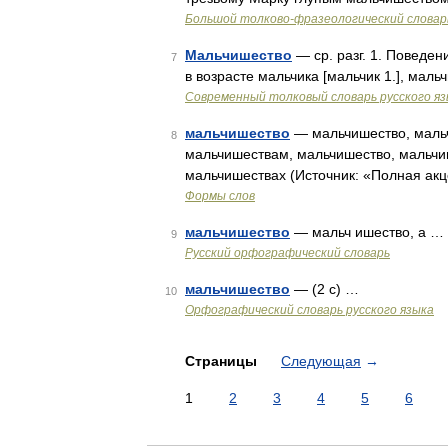
Большой толково-фразеологический словар
Мальчишество
— ср. разг. 1. Поведен
7
в возрасте мальчика [мальчик 1.], мал
Современный толковый словарь русского я
мальчишество
— мальчишество, мальч
8
мальчишествам, мальчишество, мальчи
мальчишествах (Источник: «Полная акц
Формы слов
мальчишество
— мальч ишество, а …
9
Русский орфографический словарь
мальчишество
— (2 с) …
10
Орфографический словарь русского языка
Страницы
Следующая
→
1
2
3
4
5
6