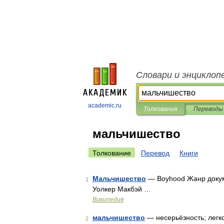
Словари и энциклоп
academic.ru
Толкования
Переводы
мальчишество
Толкование
Перевод
Книги
Мальчишество
— Boyhood Жанр докум
1
Уолкер Макбэй …
Википедия
мальчишество
— несерьёзность; легко
2